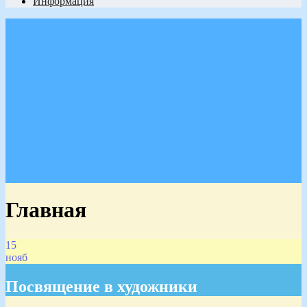
Информация
Главная
15
нояб
Посвящение в художники