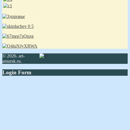
© 2026. art-
amursk.ru.
Login Form