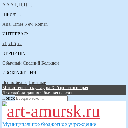
A
A
A
Ц
Ц
Ц
Ц
ШРИФТ:
Arial
Times New Roman
ИНТЕРВАЛ:
х1
х1.5
х2
КЕРНИНГ:
Обычный
Средний
Большой
ИЗОБРАЖЕНИЯ:
Черно-белые
Цветные
Министерство культуры Хабаровского края
Для слабовидящих
Обычная версия
Поиск
Муниципальное бюджетное учреждение