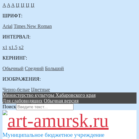
A
A
A
Ц
Ц
Ц
Ц
ШРИФТ:
Arial
Times New Roman
ИНТЕРВАЛ:
х1
х1.5
х2
КЕРНИНГ:
Обычный
Средний
Большой
ИЗОБРАЖЕНИЯ:
Черно-белые
Цветные
Министерство культуры Хабаровского края
Для слабовидящих
Обычная версия
Поиск
Муниципальное бюджетное учреждение