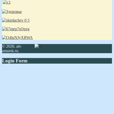
© 2026. art-
amursk.ru.
Login Form