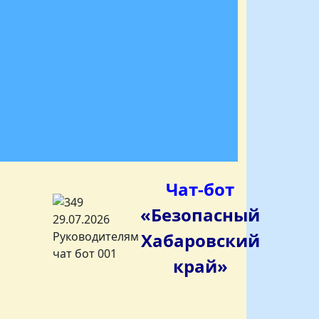
Чат-бот
«Безопасный
Хабаровский
край»