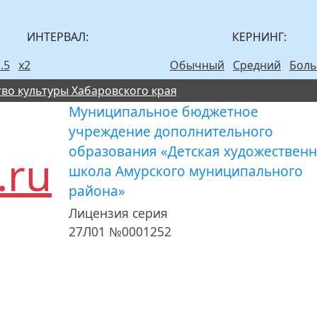
ИНТЕРВАЛ:
КЕРНИНГ:
.5
х2
Обычный
Средний
Бол
во культуры Хабаровского края
Муниципальное бюджетное
учреждение дополнительного
образования «Детская художествен
школа Амурского муниципального
района»
Лицензия серия
27Л01 №0001252