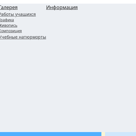
Галерея
Информация
Работы учащихся
Графика
Живопись
Композиция
Учебные натюрморты