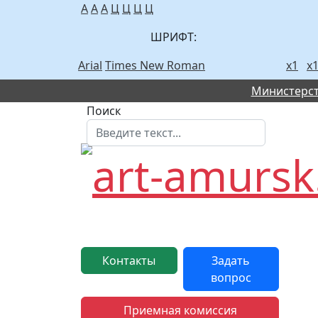
A
A
A
Ц
Ц
Ц
Ц
ШРИФТ:
Arial
Times New Roman
х1
х1
Министерст
Поиск
Контакты
Задать
вопрос
Приемная комиссия