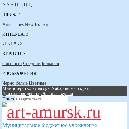
A
A
A
Ц
Ц
Ц
Ц
ШРИФТ:
Arial
Times New Roman
ИНТЕРВАЛ:
х1
х1.5
х2
КЕРНИНГ:
Обычный
Средний
Большой
ИЗОБРАЖЕНИЯ:
Черно-белые
Цветные
Министерство культуры Хабаровского края
Для слабовидящих
Обычная версия
Поиск
Муниципальное бюджетное учреждение