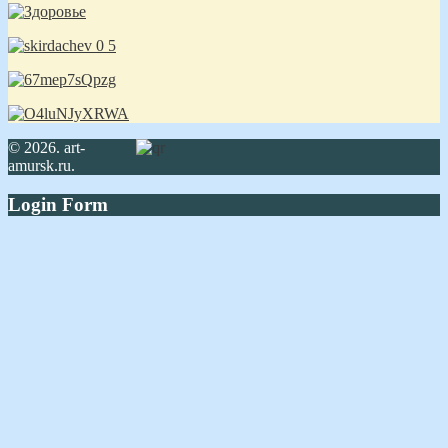
© 2026. art-
amursk.ru.
Login Form