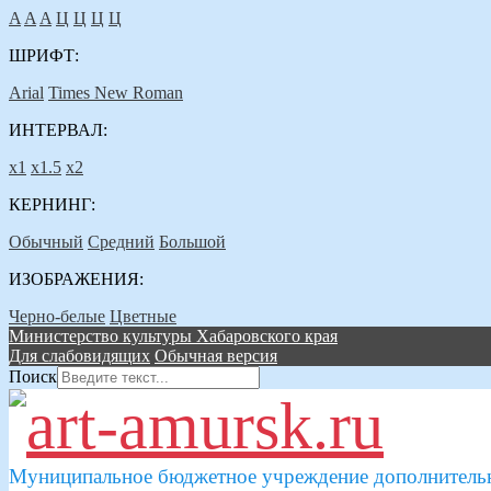
A
A
A
Ц
Ц
Ц
Ц
ШРИФТ:
Arial
Times New Roman
ИНТЕРВАЛ:
х1
х1.5
х2
КЕРНИНГ:
Обычный
Средний
Большой
ИЗОБРАЖЕНИЯ:
Черно-белые
Цветные
Министерство культуры Хабаровского края
Для слабовидящих
Обычная версия
Поиск
Муниципальное бюджетное учреждение дополнительн