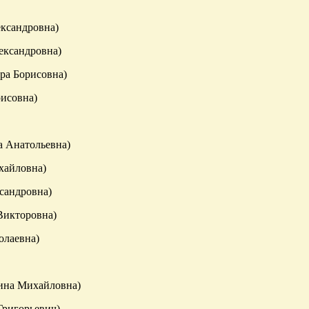
ександровна)
ександровна)
ра Борисовна)
исовна)
а Анатольевна)
айловна)
андровна)
Викторовна)
лаевна)
рина Михайловна)
игорьевич)