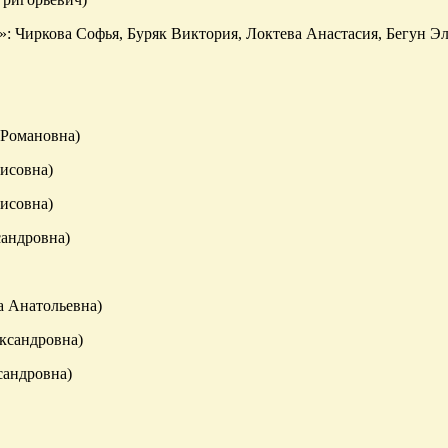
 Чиркова Софья, Буряк Виктория, Локтева Анастасия, Бегун Эл
 Романовна)
рисовна)
исовна)
сандровна)
а Анатольевна)
ьга Александровна)
сандровна)