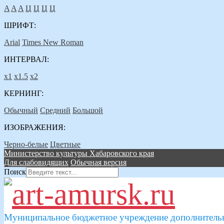
A
A
A
Ц
Ц
Ц
Ц
ШРИФТ:
Arial
Times New Roman
ИНТЕРВАЛ:
х1
х1.5
х2
КЕРНИНГ:
Обычный
Средний
Большой
ИЗОБРАЖЕНИЯ:
Черно-белые
Цветные
Министерство культуры Хабаровского края
Для слабовидящих
Обычная версия
Поиск
Муниципальное бюджетное учреждение дополнительн