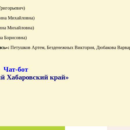
Григорьевич)
рина Михайловна)
рина Михайловна)
 Борисовна)
сь»:
Петушков Артем, Безденежных Виктория, Дюбакова Варвара
Чат-бот
й Хабаровский край»