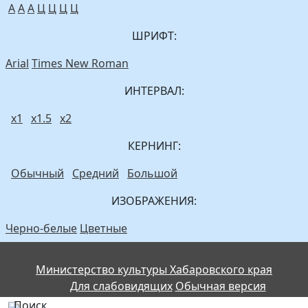
A
A
A
Ц
Ц
Ц
Ц
ШРИФТ:
Arial
Times New Roman
ИНТЕРВАЛ:
х1
х1.5
х2
КЕРНИНГ:
Обычный
Средний
Большой
ИЗОБРАЖЕНИЯ:
Черно-белые
Цветные
Министерство культуры Хабаровского края
Для слабовидящих
Обычная версия
Поиск