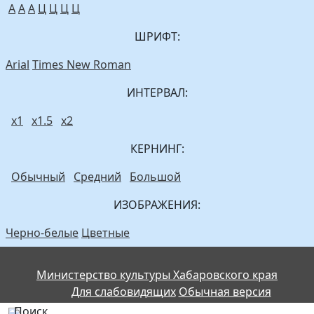
A
A
A
Ц
Ц
Ц
Ц
ШРИФТ:
Arial
Times New Roman
ИНТЕРВАЛ:
х1
х1.5
х2
КЕРНИНГ:
Обычный
Средний
Большой
ИЗОБРАЖЕНИЯ:
Черно-белые
Цветные
Министерство культуры Хабаровского края
Для слабовидящих
Обычная версия
Поиск