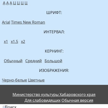
A
A
A
Ц
Ц
Ц
Ц
ШРИФТ:
Arial
Times New Roman
ИНТЕРВАЛ:
х1
х1.5
х2
КЕРНИНГ:
Обычный
Средний
Большой
ИЗОБРАЖЕНИЯ:
Черно-белые
Цветные
Министерство культуры Хабаровского края
Для слабовидящих
Обычная версия
Поиск