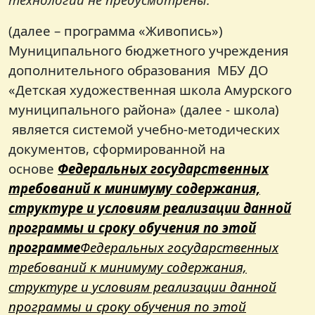
(далее – программа «Живопись»)
Муниципального бюджетного учреждения
дополнительного образования МБУ ДО
«Детская художественная школа Амурского
муниципального района» (далее - школа)
является системой учебно-методических
документов, сформированной на
основе
Федеральных государственных
требований к минимуму содержания,
структуре и условиям реализации данной
программы и сроку обучения по этой
программе
Федеральных государственных
требований к минимуму содержания,
структуре и условиям реализации данной
программы и сроку обучения по этой