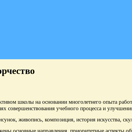
орчество
ктивом школы на основании многолетнего опыта рабо
ях совершенствования учебного процесса и улучшени
ок, живопись, композиция, история искусства, скул
 основные направления, приоритетные аспекты обуч