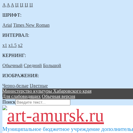
A
A
A
Ц
Ц
Ц
Ц
ШРИФТ:
Arial
Times New Roman
ИНТЕРВАЛ:
х1
х1.5
х2
КЕРНИНГ:
Обычный
Средний
Большой
ИЗОБРАЖЕНИЯ:
Черно-белые
Цветные
Министерство культуры Хабаровского края
Для слабовидящих
Обычная версия
Поиск
Муниципальное бюджетное учреждение дополнительн