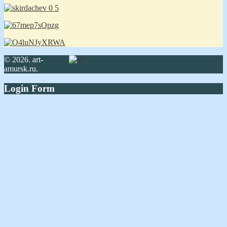
© 2026. art-
amursk.ru.
Login Form