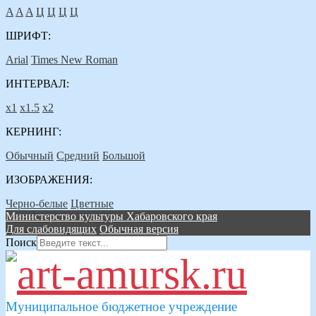
A
A
A
Ц
Ц
Ц
Ц
ШРИФТ:
Arial
Times New Roman
ИНТЕРВАЛ:
х1
х1.5
х2
КЕРНИНГ:
Обычный
Средний
Большой
ИЗОБРАЖЕНИЯ:
Черно-белые
Цветные
Министерство культуры Хабаровского края
Для слабовидящих
Обычная версия
Поиск
Муниципальное бюджетное учреждение