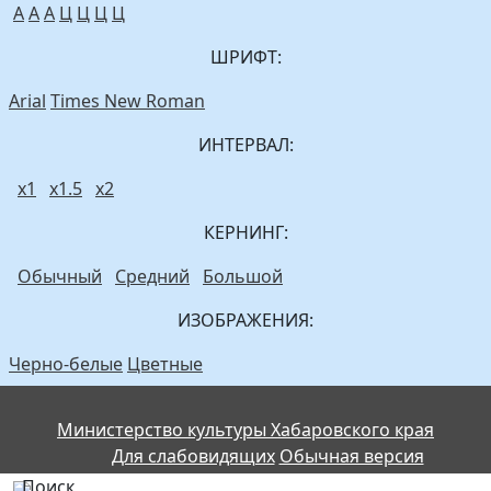
A
A
A
Ц
Ц
Ц
Ц
ШРИФТ:
Arial
Times New Roman
ИНТЕРВАЛ:
х1
х1.5
х2
КЕРНИНГ:
Обычный
Средний
Большой
ИЗОБРАЖЕНИЯ:
Черно-белые
Цветные
Министерство культуры Хабаровского края
Для слабовидящих
Обычная версия
Поиск