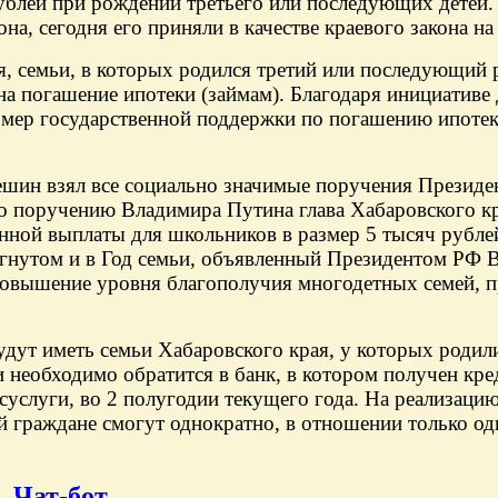
блей при рождении третьего или последующих детей. 
 сегодня его приняли в качестве краевого закона на
, семьи, в которых родился третий или последующий р
 на погашение ипотеки (займам). Благодаря инициатив
азмер государственной поддержки по погашению ипотек
шин взял все социально значимые поручения Президен
о поручению Владимира Путина глава Хабаровского к
нной выплаты для школьников в размер 5 тысяч рубле
стигнутом и в Год семьи, объявленный Президентом Р
повышение уровня благополучия многодетных семей, п
удут иметь семьи Хабаровского края, у которых родил
 необходимо обратится в банк, в котором получен кре
суслуги, во 2 полугодии текущего года. На реализаци
й граждане смогут однократно, в отношении только о
Чат-бот