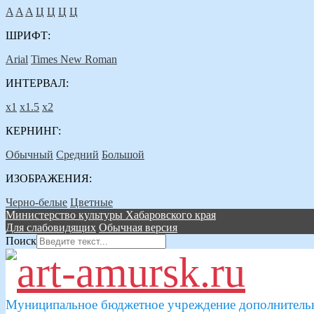
A
A
A
Ц
Ц
Ц
Ц
ШРИФТ:
Arial
Times New Roman
ИНТЕРВАЛ:
х1
х1.5
х2
КЕРНИНГ:
Обычный
Средний
Большой
ИЗОБРАЖЕНИЯ:
Черно-белые
Цветные
Министерство культуры Хабаровского края
Для слабовидящих
Обычная версия
Поиск
Муниципальное бюджетное учреждение дополнительн