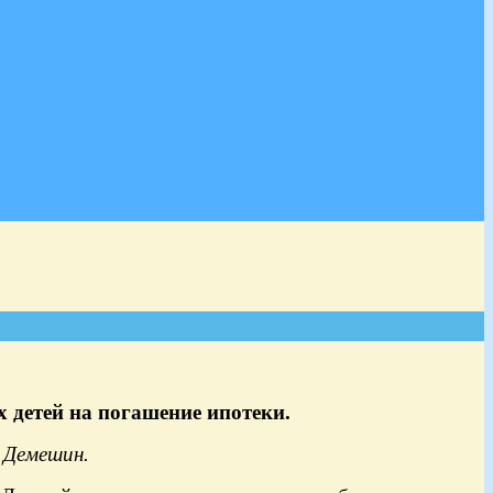
 детей на погашение ипотеки.
 Демешин.