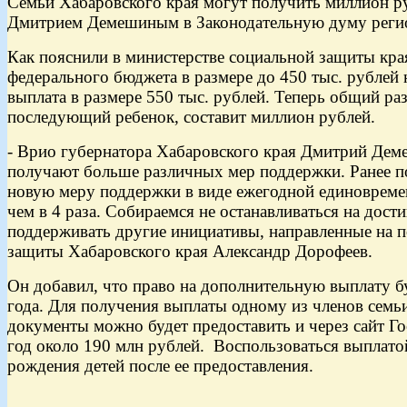
Семьи Хабаровского края могут получить миллион ру
Дмитрием Демешиным в Законодательную думу региона,
Как пояснили в министерстве социальной защиты края
федерального бюджета в размере до 450 тыс. рублей
выплата в размере 550 тыс. рублей. Теперь общий р
последующий ребенок, составит миллион рублей.
- Врио губернатора Хабаровского края Дмитрий Деме
получают больше различных мер поддержки. Ранее п
новую меру поддержки в виде ежегодной единовреме
чем в 4 раза. Собираемся не останавливаться на до
поддерживать другие инициативы, направленные на 
защиты Хабаровского края Александр Дорофеев.
Он добавил, что право на дополнительную выплату б
года. Для получения выплаты одному из членов семьи
документы можно будет предоставить и через сайт Го
год около 190 млн рублей. Воспользоваться выплато
рождения детей после ее предоставления.