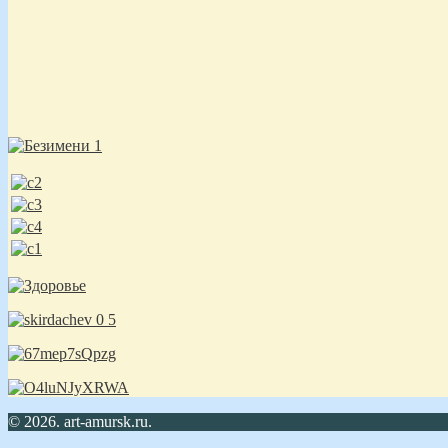
© 2026. art-amursk.ru.