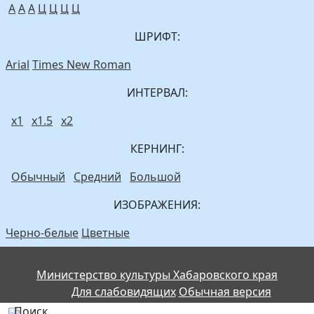
A
A
A
Ц
Ц
Ц
Ц
ШРИФТ:
Arial
Times New Roman
ИНТЕРВАЛ:
х1
х1.5
х2
КЕРНИНГ:
Обычный
Средний
Большой
ИЗОБРАЖЕНИЯ:
Черно-белые
Цветные
Министерство культуры Хабаровского края
Для слабовидящих
Обычная версия
Поиск