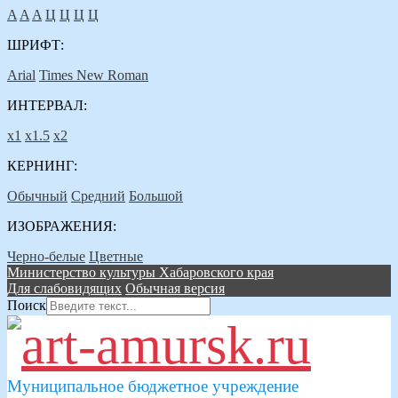
A
A
A
Ц
Ц
Ц
Ц
ШРИФТ:
Arial
Times New Roman
ИНТЕРВАЛ:
х1
х1.5
х2
КЕРНИНГ:
Обычный
Средний
Большой
ИЗОБРАЖЕНИЯ:
Черно-белые
Цветные
Министерство культуры Хабаровского края
Для слабовидящих
Обычная версия
Поиск
Муниципальное бюджетное учреждение