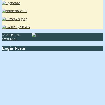
© 2026. art-
amursk.ru.
Login Form