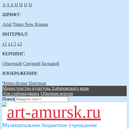
A
A
A
Ц
Ц
Ц
Ц
ШРИФТ:
Arial
Times New Roman
ИНТЕРВАЛ:
х1
х1.5
х2
КЕРНИНГ:
Обычный
Средний
Большой
ИЗОБРАЖЕНИЯ:
Черно-белые
Цветные
Министерство культуры Хабаровского края
Для слабовидящих
Обычная версия
Поиск
Муниципальное бюджетное учреждение