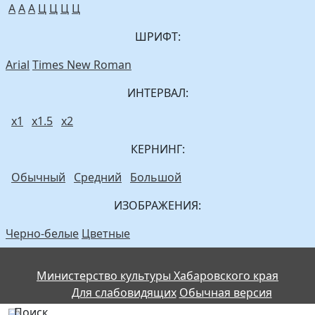
A
A
A
Ц
Ц
Ц
Ц
ШРИФТ:
Arial
Times New Roman
ИНТЕРВАЛ:
х1
х1.5
х2
КЕРНИНГ:
Обычный
Средний
Большой
ИЗОБРАЖЕНИЯ:
Черно-белые
Цветные
Министерство культуры Хабаровского края
Для слабовидящих
Обычная версия
Поиск