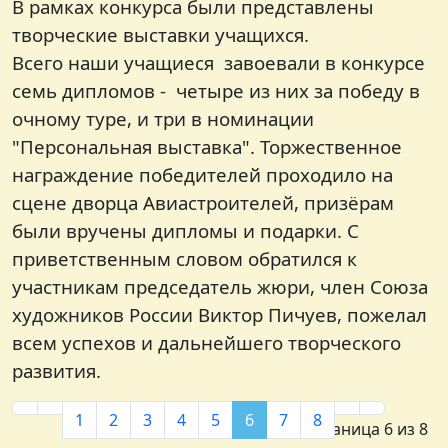
В рамках конкурса были представлены
творческие выставки учащихся.
Всего наши учащиеся завоевали в конкурсе
семь дипломов - четыре из них за победу в
очному туре, и три в номинации
"Персональная выставка". Торжественное
награждение победителей проходило на
сцене дворца Авиастроителей, призёрам
были вручены дипломы и подарки. С
приветственным словом обратился к
участникам председатель жюри, член Союза
художников России Виктор Пичуев, пожелал
всем успехов и дальнейшего творческого
развития.
1
2
3
4
5
6
7
8
Страница 6 из 8