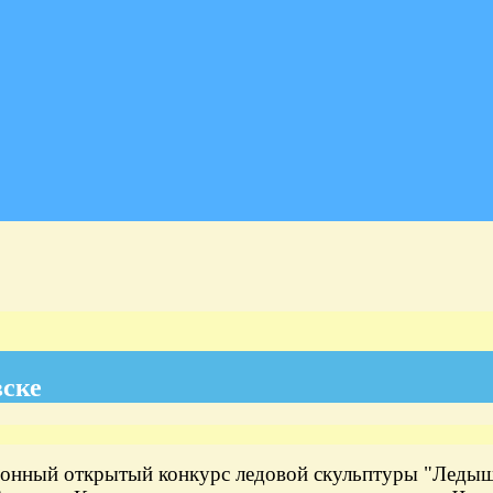
вске
ционный открытый конкурс ледовой скульптуры "Леды