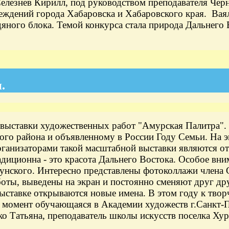
 Селезнев Кирилл, под руководством преподавателя Че
реждений города Хабаровска и Хабаровского края. Вая
дяного блока. Темой конкурса стала природа Дальнего
.
ставки художественных работ "Амурская Палитра".
о района и объявленному в России Году Семьи. На э
анизаторами такой масштабной выставки являются отд
диционна - это красота Дальнего Востока. Особое вн
унского. Интересно представлены фотоколлажи члена
оты, выведены на экран и постоянно сменяют друг дру
выставке открываются новые имена. В этом году к тв
 момент обучающаяся в Академии художеств г.Санкт-П
о Татьяна, преподаватель школы искусств поселка Хур