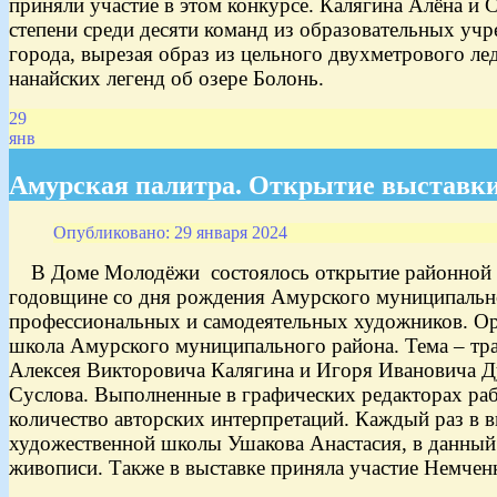
приняли участие в этом конкурсе. Калягина Алёна и
степени среди десяти команд из образовательных уч
города, вырезая образ из цельного двухметрового ле
нанайских легенд об озере Болонь.
29
янв
Амурская палитра. Открытие выставки
Опубликовано: 29 января 2024
В Доме Молодёжи состоялось открытие районной вы
годовщине со дня рождения Амурского муниципальног
профессиональных и самодеятельных художников. Орг
школа Амурского муниципального района. Тема – тра
Алексея Викторовича Калягина и Игоря Ивановича Д
Суслова. Выполненные в графических редакторах раб
количество авторских интерпретаций. Каждый раз в 
художественной школы Ушакова Анастасия, в данный
живописи. Также в выставке приняла участие Немченк