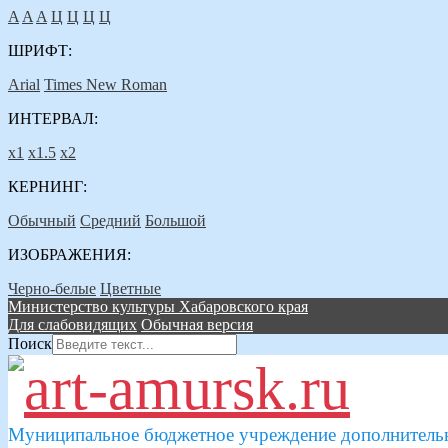
A
A
A
Ц
Ц
Ц
Ц
ШРИФТ:
Arial
Times New Roman
ИНТЕРВАЛ:
х1
х1.5
х2
КЕРНИНГ:
Обычный
Средний
Большой
ИЗОБРАЖЕНИЯ:
Черно-белые
Цветные
Министерство культуры Хабаровского края
Для слабовидящих
Обычная версия
Поиск
Муниципальное бюджетное учреждение дополнительн