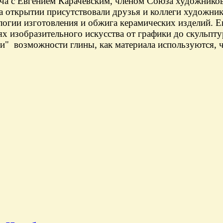
еча с Евгением Карачевским, членом Союза художников
а открытии присутствовали друзья и коллеги художник
ологии изготовления и обжига керамических изделий. 
ях изобразительного искусства от графики до скуль
и" возможности глины, как материала используются, 