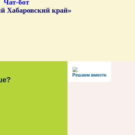
Чат-бот
й Хабаровский край»
Решаем вместе
ше?