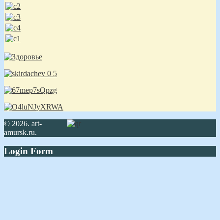
© 2026. art-
amursk.ru.
Login Form