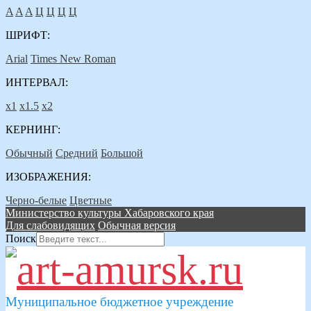
A
A
A
Ц
Ц
Ц
Ц
ШРИФТ:
Arial
Times New Roman
ИНТЕРВАЛ:
х1
х1.5
х2
КЕРНИНГ:
Обычный
Средний
Большой
ИЗОБРАЖЕНИЯ:
Черно-белые
Цветные
Министерство культуры Хабаровского края
Для слабовидящих
Обычная версия
Поиск
Муниципальное бюджетное учреждение