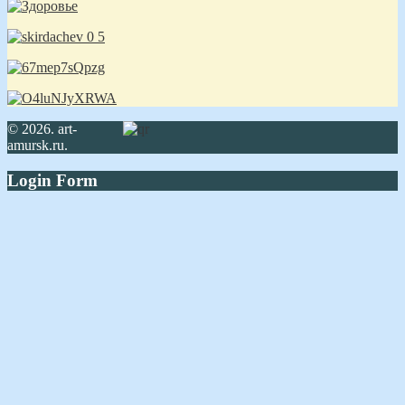
© 2026. art-
amursk.ru.
Login Form