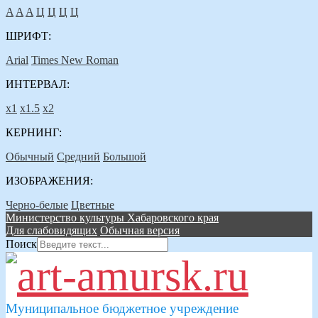
A
A
A
Ц
Ц
Ц
Ц
ШРИФТ:
Arial
Times New Roman
ИНТЕРВАЛ:
х1
х1.5
х2
КЕРНИНГ:
Обычный
Средний
Большой
ИЗОБРАЖЕНИЯ:
Черно-белые
Цветные
Министерство культуры Хабаровского края
Для слабовидящих
Обычная версия
Поиск
Муниципальное бюджетное учреждение