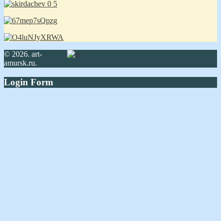
© 2026. art-
amursk.ru.
Login Form