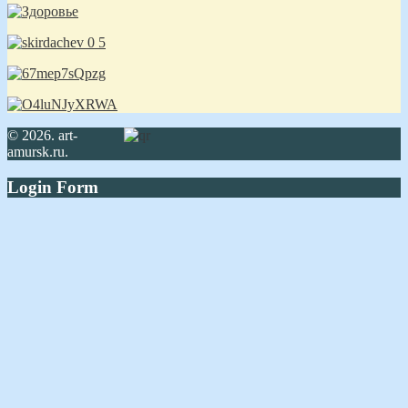
© 2026. art-
amursk.ru.
Login Form