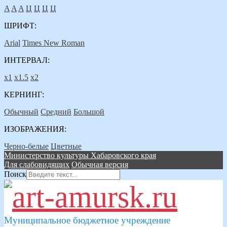
A
A
A
Ц
Ц
Ц
Ц
ШРИФТ:
Arial
Times New Roman
ИНТЕРВАЛ:
х1
х1.5
х2
КЕРНИНГ:
Обычный
Средний
Большой
ИЗОБРАЖЕНИЯ:
Черно-белые
Цветные
Министерство культуры Хабаровского края
Для слабовидящих
Обычная версия
Поиск
Муниципальное бюджетное учреждение