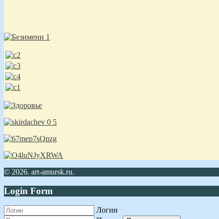
© 2026. art-amursk.ru.
Login Form
Логин