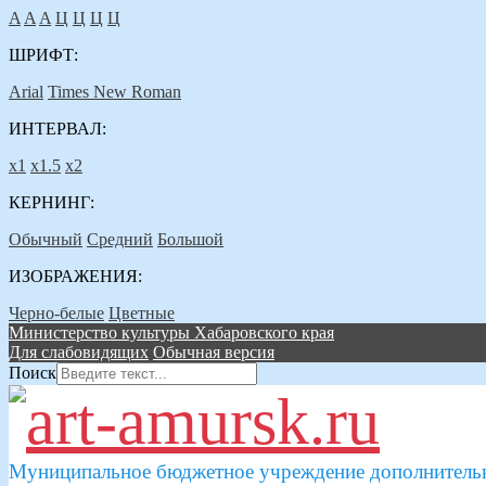
A
A
A
Ц
Ц
Ц
Ц
ШРИФТ:
Arial
Times New Roman
ИНТЕРВАЛ:
х1
х1.5
х2
КЕРНИНГ:
Обычный
Средний
Большой
ИЗОБРАЖЕНИЯ:
Черно-белые
Цветные
Министерство культуры Хабаровского края
Для слабовидящих
Обычная версия
Поиск
Муниципальное бюджетное учреждение дополнительн