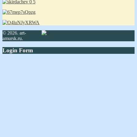
© 2026. art-
amursk.ru.
Login Form