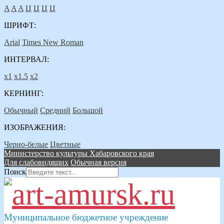
A
A
A
Ц
Ц
Ц
Ц
ШРИФТ:
Arial
Times New Roman
ИНТЕРВАЛ:
х1
х1.5
х2
КЕРНИНГ:
Обычный
Средний
Большой
ИЗОБРАЖЕНИЯ:
Черно-белые
Цветные
Министерство культуры Хабаровского края
Для слабовидящих
Обычная версия
Поиск
Муниципальное бюджетное учреждение